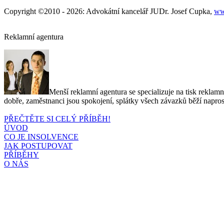
Copyright ©2010 - 2026: Advokátní kancelář JUDr. Josef Cupka,
ww
Reklamní agentura
Menší reklamní agentura se specializuje na tisk reklamn
dobře, zaměstnanci jsou spokojení, splátky všech závazků běží naprost
PŘEČTĚTE SI CELÝ PŘÍBĚH!
ÚVOD
CO JE INSOLVENCE
JAK POSTUPOVAT
PŘÍBĚHY
O NÁS