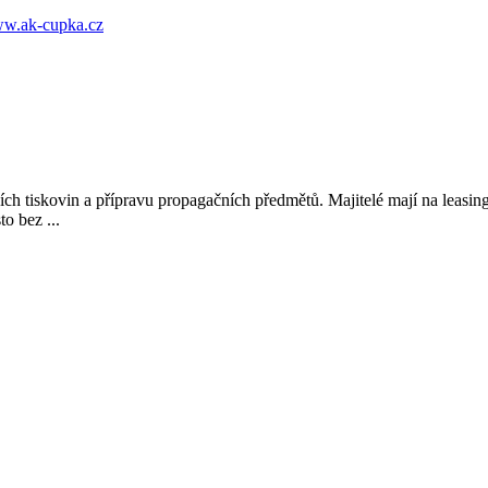
w.ak-cupka.cz
ích tiskovin a přípravu propagačních předmětů. Majitelé mají na leasin
o bez ...