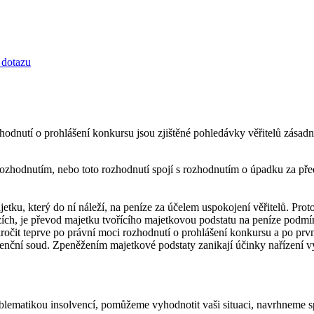
dotazu
zhodnutí o prohlášení konkursu jsou zjištěné pohledávky věřitelů zása
zhodnutím, nebo toto rozhodnutí spojí s rozhodnutím o úpadku za před
tku, který do ní náleží, na peníze za účelem uspokojení věřitelů. Pro
nězích, je převod majetku tvořícího majetkovou podstatu na peníze podm
ročit teprve po právní moci rozhodnutí o prohlášení konkursu a po prv
venční soud. Zpeněžením majetkové podstaty zanikají účinky nařízení
blematikou insolvencí, pomůžeme vyhodnotit vaši situaci, navrhneme s