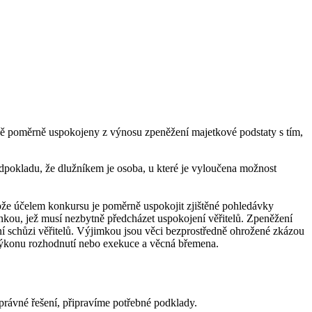
dně poměrně uspokojeny z výnosu zpeněžení majetkové podstaty s tím,
pokladu, že dlužníkem je osoba, u které je vyloučena možnost
tože účelem konkursu je poměrně uspokojit zjištěné pohledávky
ínkou, jež musí nezbytně předcházet uspokojení věřitelů. Zpeněžení
ní schůzi věřitelů. Výjimkou jsou věci bezprostředně ohrožené zkázou
 výkonu rozhodnutí nebo exekuce a věcná břemena.
právné řešení, připravíme potřebné podklady.