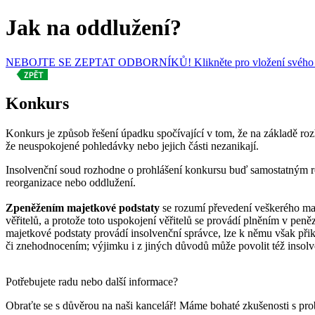
Jak na oddlužení?
NEBOJTE SE ZEPTAT ODBORNÍKŮ! Klikněte pro vložení svého 
Konkurs
Konkurs je způsob řešení úpadku spočívající v tom, že na základě ro
že neuspokojené pohledávky nebo jejich části nezanikají.
Insolvenční soud rozhodne o prohlášení konkursu buď samostatným ro
reorganizace nebo oddlužení.
Zpeněžením majetkové podstaty
se rozumí převedení veškerého maje
věřitelů, a protože toto uspokojení věřitelů se provádí plněním v pe
majetkové podstaty provádí insolvenční správce, lze k němu však přik
či znehodnocením; výjimku i z jiných důvodů může povolit též insol
Potřebujete radu nebo další informace?
Obraťte se s důvěrou na naši kancelář! Máme bohaté zkušenosti s pro