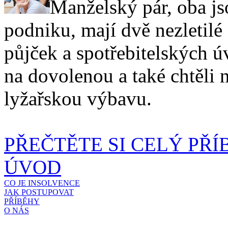
Manželský pár, oba js
podniku, mají dvě nezletilé 
půjček a spotřebitelských ú
na dovolenou a také chtěli
lyžařskou výbavu.
PŘEČTĚTE SI CELÝ PŘÍ
ÚVOD
CO JE INSOLVENCE
JAK POSTUPOVAT
PŘÍBĚHY
O NÁS