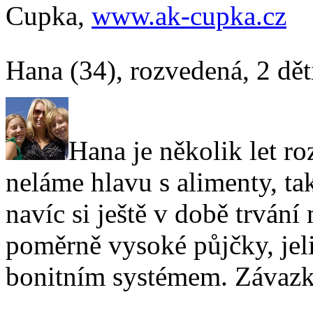
Cupka,
www.ak-cupka.cz
Hana (34), rozvedená, 2 dět
Hana je několik let ro
neláme hlavu s alimenty, tak
navíc si ještě v době trván
poměrně vysoké půjčky, jel
bonitním systémem. Závazky